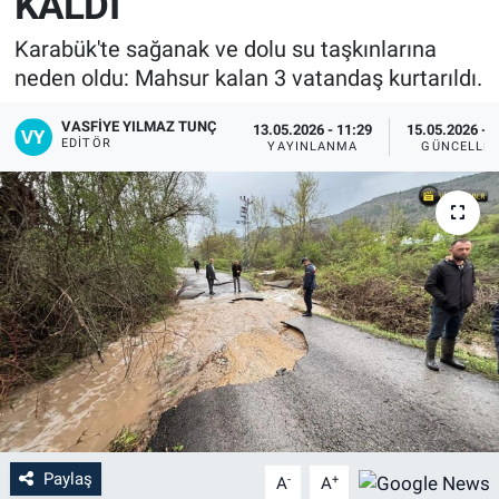
KALDI
Karabük'te sağanak ve dolu su taşkınlarına
neden oldu: Mahsur kalan 3 vatandaş kurtarıldı.
VASFIYE YILMAZ TUNÇ
13.05.2026 - 11:29
15.05.2026 - 
EDITÖR
YAYINLANMA
GÜNCELLE
Paylaş
-
+
A
A