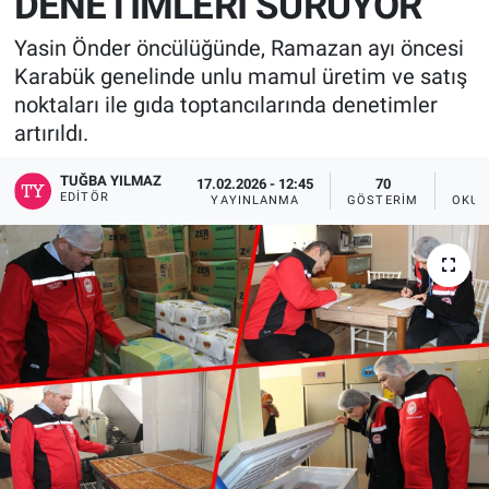
DENETİMLERİ SÜRÜYOR
Yasin Önder öncülüğünde, Ramazan ayı öncesi
Karabük genelinde unlu mamul üretim ve satış
noktaları ile gıda toptancılarında denetimler
artırıldı.
TUĞBA YILMAZ
17.02.2026 - 12:45
70
EDITÖR
YAYINLANMA
GÖSTERIM
OKUN