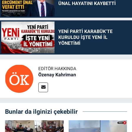
ÜNAL HAYATINI KAYBETTİ
YENİ PARTİ KARABÜK’TE
KURULDU İŞTE YENİ İL
YÖNETİMİ
EDITÖR HAKKINDA
Özenay Kahriman
Bunlar da ilginizi çekebilir