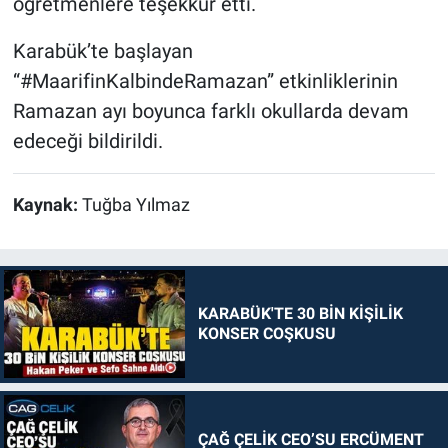
öğretmenlere teşekkür etti.
Karabük’te başlayan
“#MaarifinKalbindeRamazan” etkinliklerinin
Ramazan ayı boyunca farklı okullarda devam
edeceği bildirildi.
Kaynak:
Tuğba Yılmaz
KARABÜK'TE 30 BİN KİŞİLİK
KONSER COŞKUSU
ÇAĞ ÇELİK CEO’SU ERCÜMENT