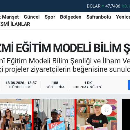
DOLAR
47,7436
%0.
EURO
55,2510
%0.
t Manşet
Güncel
Spor
Bölgeden
Safranbolu
Yenic
ESMİ İLANLAR
STERLİN
64,4811
%0.
GRAM ALTIN
6648.99
%2.
İ EĞİTİM MODELİ BİLİM 
BİST100
13.779
%-
BITCOIN
64.960,21
%0.
 Eğitim Modeli Bilim Şenliği ve İlham Ve
çi projeler ziyaretçilerin beğenisine sunul
18.06.2026 - 13:37
108
1 DK
GÜNCELLEME
GÖSTERIM
OKUNMA SÜRESI