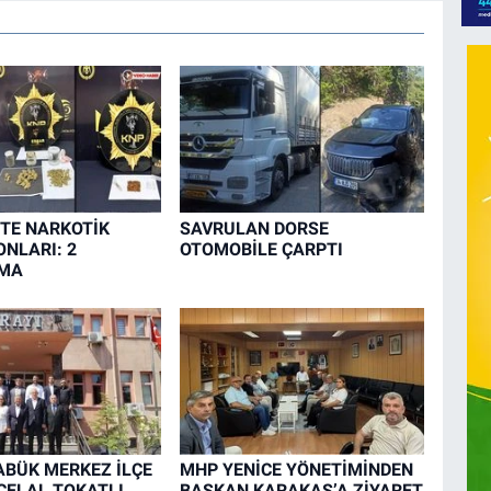
TE NARKOTİK
SAVRULAN DORSE
NLARI: 2
OTOMOBİLE ÇARPTI
MA
BÜK MERKEZ İLÇE
MHP YENİCE YÖNETİMİNDEN
CELAL TOKATLI
BAŞKAN KARAKAŞ’A ZİYARET