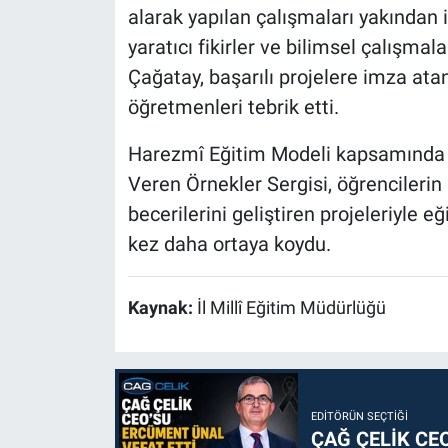
alarak yapılan çalışmaları yakından 
yaratıcı fikirler ve bilimsel çalışma
Çağatay, başarılı projelere imza ata
öğretmenleri tebrik etti.
Harezmî Eğitim Modeli kapsamında ge
Veren Örnekler Sergisi, öğrencileri
becerilerini geliştiren projeleriyle e
kez daha ortaya koydu.
Kaynak:
İl Millî Eğitim Müdürlüğü
EDITÖRÜN SEÇTIĞI
ÇAĞ ÇELİK CE