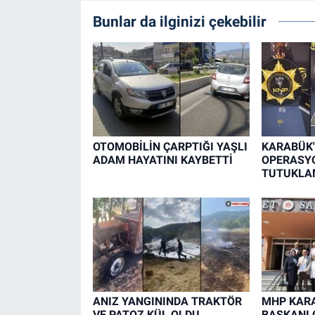
Bunlar da ilginizi çekebilir
OTOMOBİLİN ÇARPTIĞI YAŞLI
KARABÜK'
ADAM HAYATINI KAYBETTİ
OPERASYO
TUTUKLA
ANIZ YANGININDA TRAKTÖR
MHP KARA
VE PATOZ KÜL OLDU
BAŞKANI 