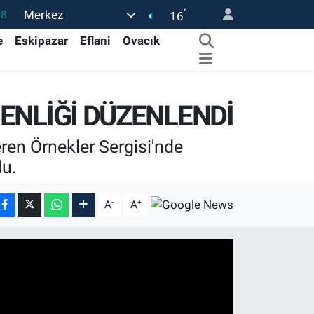
°
Merkez
18
16
32
e
Eskipazar
Eflani
Ovacık
38
59
ŞENLİĞİ DÜZENLENDİ
14
87
ren Örnekler Sergisi'nde
du.
-
+
A
A