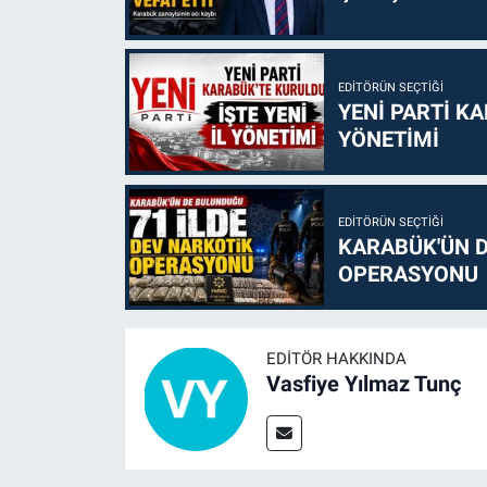
EDITÖRÜN SEÇTIĞI
YENİ PARTİ KA
YÖNETİMİ
EDITÖRÜN SEÇTIĞI
KARABÜK'ÜN D
OPERASYONU
EDITÖR HAKKINDA
Vasfiye Yılmaz Tunç