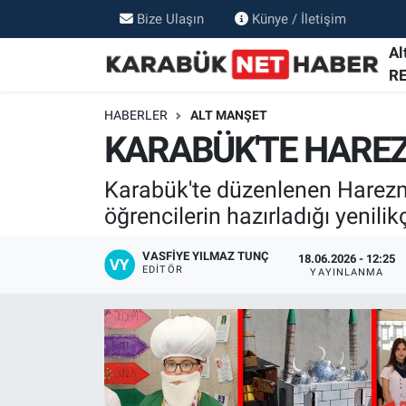
Bize Ulaşın
Künye / İletişim
Al
R
HABERLER
ALT MANŞET
KARABÜK'TE HAREZM
Karabük'te düzenlenen Harezmî
öğrencilerin hazırladığı yenilik
VASFIYE YILMAZ TUNÇ
18.06.2026 - 12:25
EDITÖR
YAYINLANMA