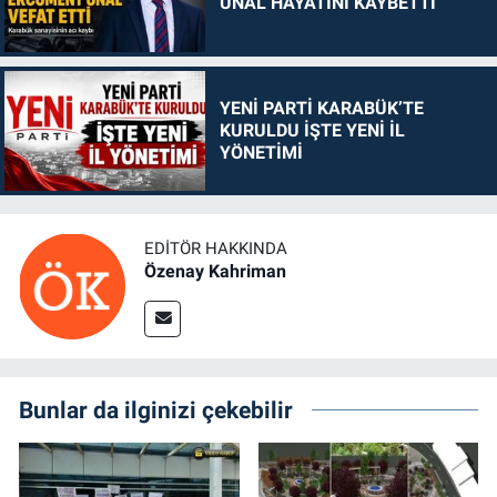
ÜNAL HAYATINI KAYBETTİ
YENİ PARTİ KARABÜK’TE
KURULDU İŞTE YENİ İL
YÖNETİMİ
EDITÖR HAKKINDA
Özenay Kahriman
Bunlar da ilginizi çekebilir