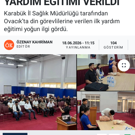
YARDIM EĞİTİMİ VERİLDİ
Karabük İl Sağlık Müdürlüğü tarafından
Ovacık’ta din görevlilerine verilen ilk yardım
eğitimi yoğun ilgi gördü.
ÖZENAY KAHRIMAN
18.06.2026 - 11:15
104
EDITÖR
YAYINLANMA
GÖSTERIM
O