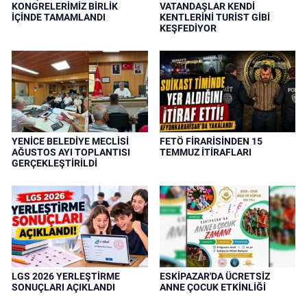
KONGRELERİMİZ BİRLİK
VATANDAŞLAR KENDİ
İÇİNDE TAMAMLANDI
KENTLERİNİ TURİST GİBİ
KEŞFEDİYOR
YENİCE BELEDİYE MECLİSİ
FETÖ FİRARİSİNDEN 15
AĞUSTOS AYI TOPLANTISI
TEMMUZ İTİRAFLARI
GERÇEKLEŞTİRİLDİ
LGS 2026 YERLEŞTİRME
ESKİPAZAR'DA ÜCRETSİZ
SONUÇLARI AÇIKLANDI
ANNE ÇOCUK ETKİNLİĞİ