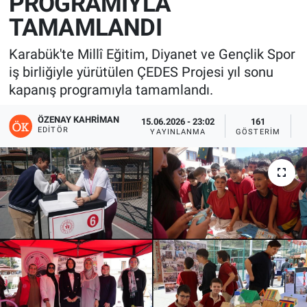
PROGRAMIYLA
TAMAMLANDI
Karabük'te Millî Eğitim, Diyanet ve Gençlik Spor
iş birliğiyle yürütülen ÇEDES Projesi yıl sonu
kapanış programıyla tamamlandı.
ÖZENAY KAHRIMAN
15.06.2026 - 23:02
161
EDITÖR
YAYINLANMA
GÖSTERIM
O