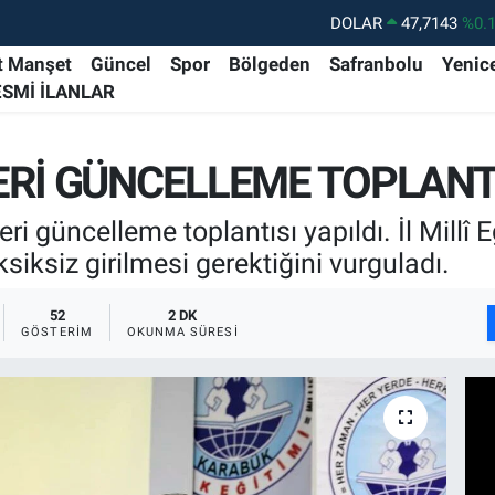
DOLAR
47,7143
%0.
EURO
55,0317
%-0.
t Manşet
Güncel
Spor
Bölgeden
Safranbolu
Yenic
ESMİ İLANLAR
STERLİN
64,2463
%0.
GRAM ALTIN
6510.40
%0.
ERİ GÜNCELLEME TOPLANTI
BİST100
13.799
%7
BITCOIN
64.225,61
%-0.
i güncelleme toplantısı yapıldı. İl Millî
siksiz girilmesi gerektiğini vurguladı.
52
2 DK
GÖSTERIM
OKUNMA SÜRESI