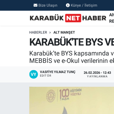
Bize Ulaşın
Künye / İletişim
Al
R
HABERLER
ALT MANŞET
KARABÜK'TE BYS V
Karabük’te BYS kapsamında ver
MEBBİS ve e-Okul verilerinin ek
VASFIYE YILMAZ TUNÇ
26.02.2026 - 12:43
EDITÖR
YAYINLANMA