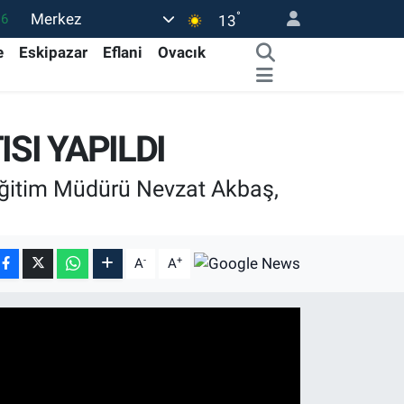
°
Merkez
16
13
02
e
Eskipazar
Eflani
Ovacık
07
45
SI YAPILDI
0
63
 Eğitim Müdürü Nevzat Akbaş,
-
+
A
A