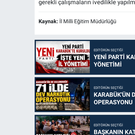
gerekli çalışmaların ivedilikle yapılm
Kaynak:
İl Milli Eğitim Müdürlüğü
EDITÖRÜN SEÇTIĞI
YENİ PARTİ KA
YÖNETİMİ
EDITÖRÜN SEÇTIĞI
KARABÜK'ÜN D
OPERASYONU
EDITÖRÜN SEÇTIĞI
BAŞKANIN KAT