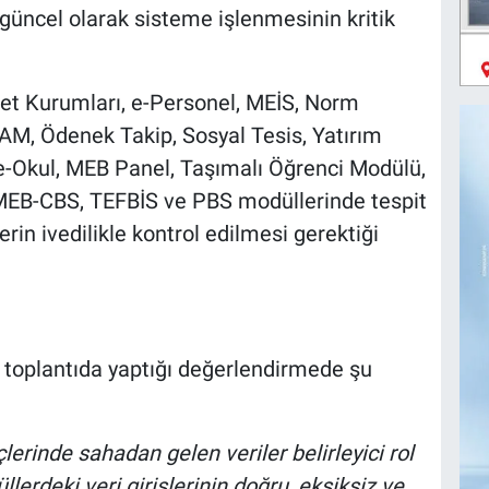
e güncel olarak sisteme işlenmesinin kritik
vlet Kurumları, e-Personel, MEİS, Norm
RAM, Ödenek Takip, Sosyal Tesis, Yatırım
e-Okul, MEB Panel, Taşımalı Öğrenci Modülü,
 MEB-CBS, TEFBİS ve PBS modüllerinde tespit
rin ivedilikle kontrol edilmesi gerektiği
, toplantıda yaptığı değerlendirmede şu
lerinde sahadan gelen veriler belirleyici rol
rdeki veri girişlerinin doğru, eksiksiz ve