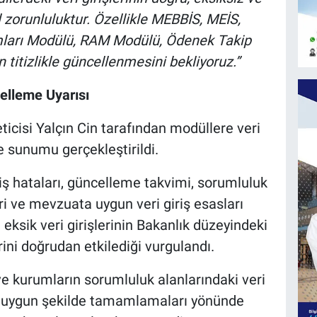
 zorunluluktur. Özellikle MEBBİS, MEİS,
mları Modülü, RAM Modülü, Ödenek Takip
 titizlikle güncellenmesini bekliyoruz.”
lleme Uyarısı
icisi Yalçın Cin tarafından modüllere veri
e sunumu gerçekleştirildi.
riş hataları, güncelleme takvimi, sorumluluk
eri ve mevzuata uygun veri giriş esasları
a eksik veri girişlerinin Bakanlık düzeyindeki
ni doğrudan etkilediği vurgulandı.
l ve kurumların sorumluluk alanlarındaki veri
ata uygun şekilde tamamlamaları yönünde