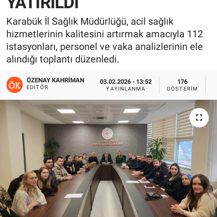
YATIRILDI
Karabük İl Sağlık Müdürlüğü, acil sağlık
hizmetlerinin kalitesini artırmak amacıyla 112
istasyonları, personel ve vaka analizlerinin ele
alındığı toplantı düzenledi.
ÖZENAY KAHRIMAN
03.02.2026 - 13:52
176
EDITÖR
YAYINLANMA
GÖSTERIM
O