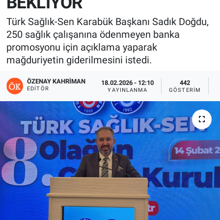
BEKLİYOR
Türk Sağlık-Sen Karabük Başkanı Sadık Doğdu,
250 sağlık çalışanına ödenmeyen banka
promosyonu için açıklama yaparak
mağduriyetin giderilmesini istedi.
ÖZENAY KAHRIMAN
18.02.2026 - 12:10
442
EDITÖR
YAYINLANMA
GÖSTERIM
O