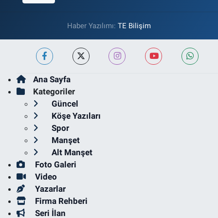
Haber Yazılımı:
TE Bilişim
Ana Sayfa
Kategoriler
Güncel
Köşe Yazıları
Spor
Manşet
Alt Manşet
Foto Galeri
Video
Yazarlar
Firma Rehberi
Seri İlan