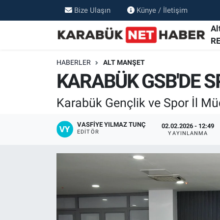
Bize Ulaşın
Künye / İletişim
Al
R
HABERLER
ALT MANŞET
KARABÜK GSB'DE SP
Karabük Gençlik ve Spor İl Mü
VASFIYE YILMAZ TUNÇ
02.02.2026 - 12:49
EDITÖR
YAYINLANMA