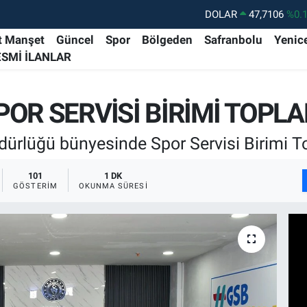
DOLAR
47,7106
%0.
EURO
55,1652
%0.
t Manşet
Güncel
Spor
Bölgeden
Safranbolu
Yenic
ESMİ İLANLAR
STERLİN
64,4046
%0.
GRAM ALTIN
6618.49
%2.
OR SERVİSİ BİRİMİ TOPLAN
BİST100
13.773
%-
BITCOIN
65.130,04
%1
dürlüğü bünyesinde Spor Servisi Birimi To
101
1 DK
GÖSTERIM
OKUNMA SÜRESI