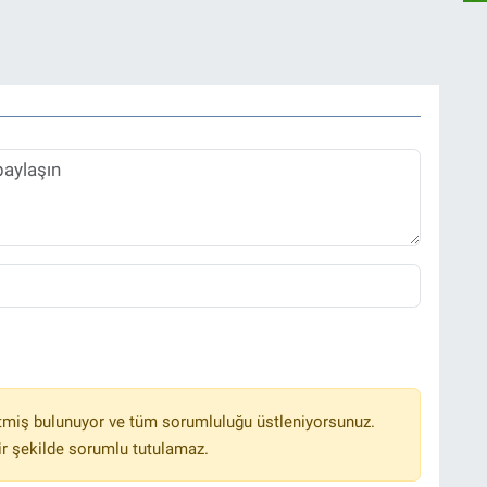
tmiş bulunuyor ve tüm sorumluluğu üstleniyorsunuz.
r şekilde sorumlu tutulamaz.