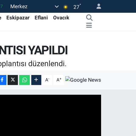
°
Merkez
17
27
27
e
Eskipazar
Eflani
Ovacık
35
12
TISI YAPILDI
19
.2
plantısı düzenlendi.
-
+
A
A