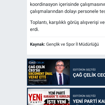
koordinasyon içerisinde çalışmasının
çalışmalarından dolayı personele teş
Toplantı, karşılıklı görüş alışverişi
erdi.
Kaynak:
Gençlik ve Spor İl Müdürlüğü
EDITÖRÜN SEÇTIĞI
ÇAĞ ÇELİK CE
EDITÖRÜN SEÇTIĞI
YENİ PARTİ KA