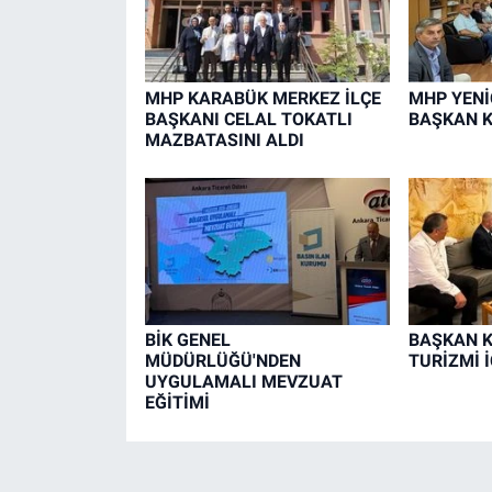
MHP KARABÜK MERKEZ İLÇE
MHP YENİ
BAŞKANI CELAL TOKATLI
BAŞKAN K
MAZBATASINI ALDI
BİK GENEL
BAŞKAN K
MÜDÜRLÜĞÜ'NDEN
TURİZMİ 
UYGULAMALI MEVZUAT
EĞİTİMİ