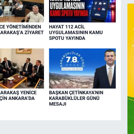
CE YÖNETİMİNDEN
HAYAT 112 ACİL
ARAKAŞ’A ZİYARET
UYGULAMASININ KAMU
SPOTU YAYINDA
ARAKAŞ YENİCE
BAŞKAN ÇETİNKAYA'NIN
İÇİN ANKARA’DA
KARABÜKLÜLER GÜNÜ
MESAJI