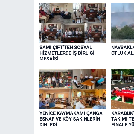
SAMİ ÇİFT’TEN SOSYAL
NAVSAKLA
HİZMETLERDE İŞ BİRLİĞİ
OTLUK AL
MESAİSİ
YENİCE KAYMAKAMI ÇANGA
KARABÜK
ESNAF VE KÖY SAKİNLERİNİ
TAKIMI T
DİNLEDİ
FİNALE Y