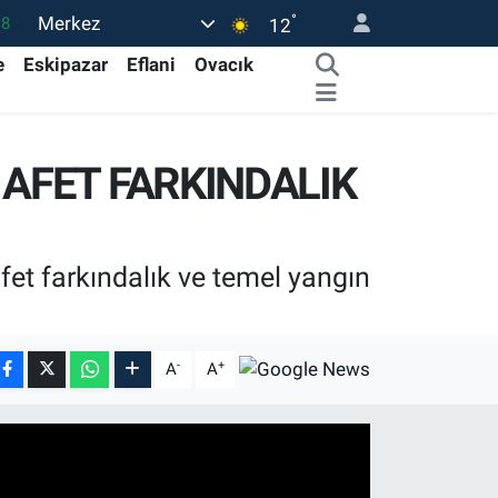
°
Merkez
18
12
32
e
Eskipazar
Eflani
Ovacık
38
0
AFET FARKINDALIK
14
.1
fet farkındalık ve temel yangın
-
+
A
A