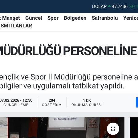
DOLAR
47,7436
%0.
EURO
55,2510
%0.
t Manşet
Güncel
Spor
Bölgeden
Safranbolu
Yenic
ESMİ İLANLAR
STERLİN
64,4811
%0.
GRAM ALTIN
6660.55
%
MÜDÜRLÜĞÜ PERSONELİNE 
BİST100
13.779
%-
BITCOIN
64.815,30
%-0
Gençlik ve Spor İl Müdürlüğü personeline a
 bilgiler ve uygulamalı tatbikat yapıldı.
07.02.2026 - 12:50
204
1 DK
GÜNCELLEME
GÖSTERIM
OKUNMA SÜRESI