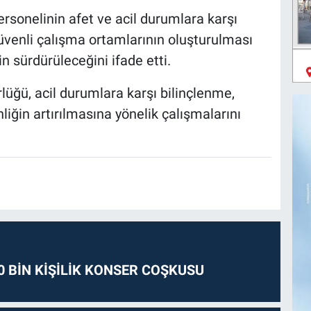
personelinin afet ve acil durumlara karşı
, güvenli çalışma ortamlarının oluşturulması
n sürdürüleceğini ifade etti.
üğü, acil durumlara karşı bilinçlenme,
liğin artırılmasına yönelik çalışmalarını
0 BİN KİŞİLİK KONSER COŞKUSU