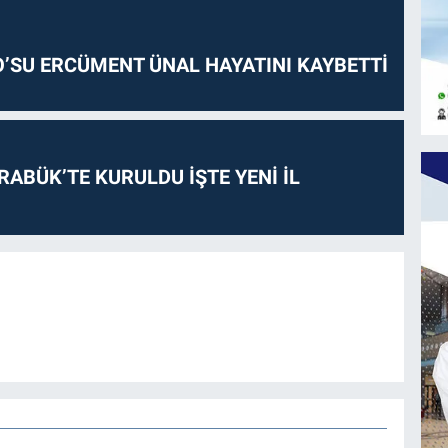
O’SU ERCÜMENT ÜNAL HAYATINI KAYBETTİ
RABÜK’TE KURULDU İŞTE YENİ İL