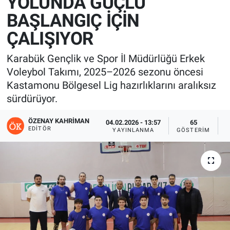
YOLUNDA GÜÇLÜ
BAŞLANGIÇ İÇİN
ÇALIŞIYOR
Karabük Gençlik ve Spor İl Müdürlüğü Erkek
Voleybol Takımı, 2025–2026 sezonu öncesi
Kastamonu Bölgesel Lig hazırlıklarını aralıksız
sürdürüyor.
ÖZENAY KAHRIMAN
04.02.2026 - 13:57
65
EDITÖR
YAYINLANMA
GÖSTERIM
O