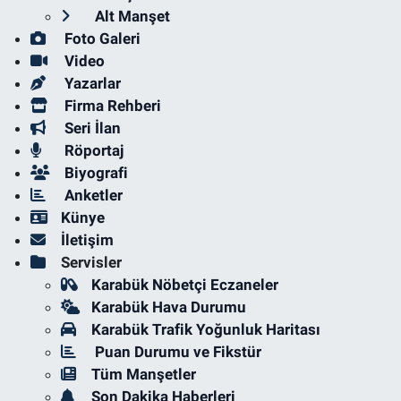
Alt Manşet
Foto Galeri
Video
Yazarlar
Firma Rehberi
Seri İlan
Röportaj
Biyografi
Anketler
Künye
İletişim
Servisler
Karabük Nöbetçi Eczaneler
Karabük Hava Durumu
Karabük Trafik Yoğunluk Haritası
Puan Durumu ve Fikstür
Tüm Manşetler
Son Dakika Haberleri