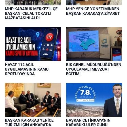
MHP KARABÜK MERKEZ İLÇE
MHP YENİCE YÖNETİMİNDEN
BAŞKANI CELAL TOKATLI
BAŞKAN KARAKAŞ’A ZİYARET
MAZBATASINI ALDI
HAYAT 112 ACİL
BİK GENEL MÜDÜRLÜĞÜ'NDEN
UYGULAMASININ KAMU
UYGULAMALI MEVZUAT
SPOTU YAYINDA
EĞİTİMİ
BAŞKAN KARAKAŞ YENİCE
BAŞKAN ÇETİNKAYA'NIN
TURİZMİ İÇİN ANKARA’DA
KARABÜKLÜLER GÜNÜ