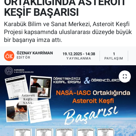
ORTAKLIĞINDA ASTEROİT
KEŞİF BAŞARISI
Karabük Bilim ve Sanat Merkezi, Asteroit Keşfi
Projesi kapsamında uluslararası düzeyde büyük
bir başarıya imza attı.
ÖZENAY KAHRIMAN
19.12.2025 - 14:38
1
EDITÖR
YAYINLANMA
PAYLAŞIM
G