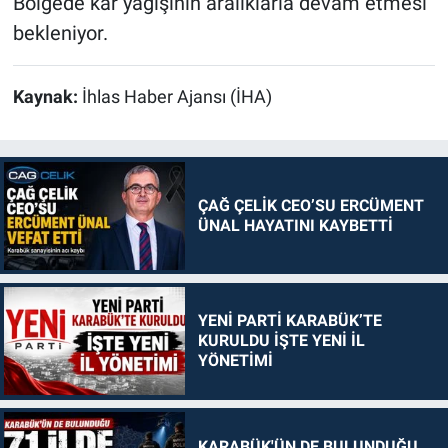
Bölgede kar yağışının aralıklarla devam etmesi
bekleniyor.
Kaynak:
İhlas Haber Ajansı (İHA)
ÇAĞ ÇELİK CEO’SU ERCÜMENT
ÜNAL HAYATINI KAYBETTİ
YENİ PARTİ KARABÜK’TE
KURULDU İŞTE YENİ İL
YÖNETİMİ
KARABÜK'ÜN DE BULUNDUĞU