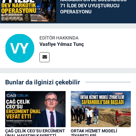
71 İLDE DEV UYUŞTURUCU
OPERASYONU
EDITÖR HAKKINDA
Vasfiye Yılmaz Tunç
Bunlar da ilginizi çekebilir
ÇAĞ ÇELİK CEO’SU ERCÜMENT
ORTAK HİZMET MODELİ
ÜNAL HAYATINI KAYBETTİ
ZİYARETLERİ