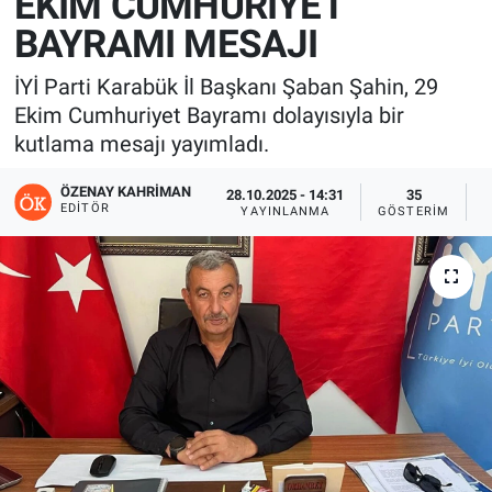
EKİM CUMHURİYET
BAYRAMI MESAJI
İYİ Parti Karabük İl Başkanı Şaban Şahin, 29
Ekim Cumhuriyet Bayramı dolayısıyla bir
kutlama mesajı yayımladı.
ÖZENAY KAHRIMAN
28.10.2025 - 14:31
35
EDITÖR
YAYINLANMA
GÖSTERIM
O