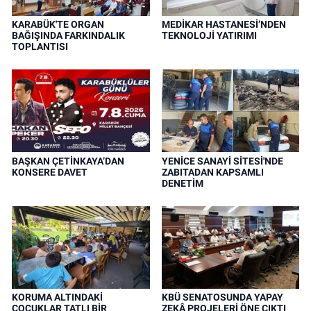
KARABÜK'TE ORGAN
MEDİKAR HASTANESİ’NDEN
BAĞIŞINDA FARKINDALIK
TEKNOLOJİ YATIRIMI
TOPLANTISI
BAŞKAN ÇETİNKAYA’DAN
YENİCE SANAYİ SİTESİ'NDE
KONSERE DAVET
ZABITADAN KAPSAMLI
DENETİM
KORUMA ALTINDAKİ
KBÜ SENATOSUNDA YAPAY
ÇOCUKLAR TATLI BİR
ZEKÂ PROJELERİ ÖNE ÇIKTI