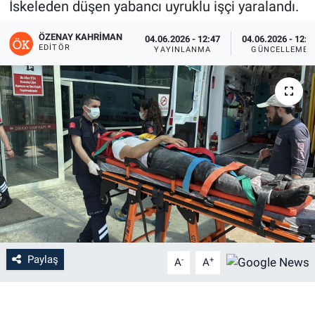
İskeleden düşen yabancı uyruklu işçi yaralandı.
ÖZENAY KAHRIMAN
04.06.2026 - 12:47
04.06.2026 - 12:5
EDITÖR
YAYINLANMA
GÜNCELLEME
Paylaş
-
+
A
A