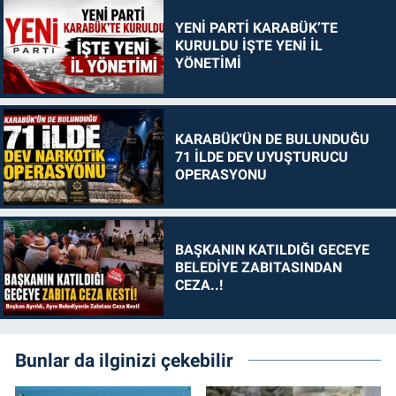
YENİ PARTİ KARABÜK’TE
KURULDU İŞTE YENİ İL
YÖNETİMİ
KARABÜK'ÜN DE BULUNDUĞU
71 İLDE DEV UYUŞTURUCU
OPERASYONU
BAŞKANIN KATILDIĞI GECEYE
BELEDİYE ZABITASINDAN
CEZA..!
Bunlar da ilginizi çekebilir