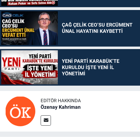
ÇAĞ ÇELİK CEO’SU ERCÜMENT
ÜNAL HAYATINI KAYBETTİ
YENİ PARTİ KARABÜK’TE
KURULDU İŞTE YENİ İL
YÖNETİMİ
EDITÖR HAKKINDA
Özenay Kahriman