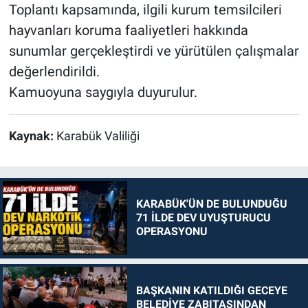
Toplantı kapsamında, ilgili kurum temsilcileri
hayvanları koruma faaliyetleri hakkında
sunumlar gerçekleştirdi ve yürütülen çalışmalar
değerlendirildi.
Kamuoyuna saygıyla duyurulur.
Kaynak:
Karabük Valiliği
KARABÜK'ÜN DE BULUNDUĞU
71 İLDE DEV UYUŞTURUCU
OPERASYONU
BAŞKANIN KATILDIĞI GECEYE
BELEDİYE ZABITASINDAN