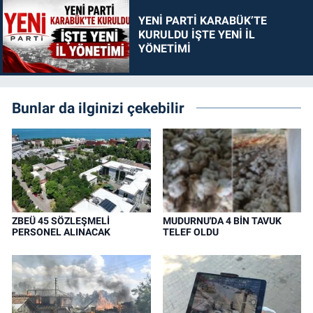
YENİ PARTİ KARABÜK’TE
KURULDU İŞTE YENİ İL
YÖNETİMİ
Bunlar da ilginizi çekebilir
ZBEÜ 45 SÖZLEŞMELİ
MUDURNU'DA 4 BİN TAVUK
PERSONEL ALINACAK
TELEF OLDU