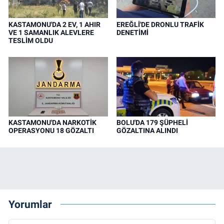
KASTAMONU'DA 2 EV, 1 AHIR
EREĞLİ'DE DRONLU TRAFİK
VE 1 SAMANLIK ALEVLERE
DENETİMİ
TESLİM OLDU
KASTAMONU'DA NARKOTİK
BOLU'DA 179 ŞÜPHELİ
OPERASYONU 18 GÖZALTI
GÖZALTINA ALINDI
Yorumlar