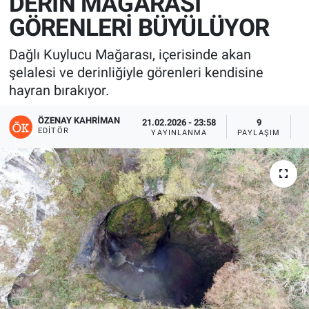
DERİN MAĞARASI
GÖRENLERİ BÜYÜLÜYOR
Dağlı Kuylucu Mağarası, içerisinde akan
şelalesi ve derinliğiyle görenleri kendisine
hayran bırakıyor.
ÖZENAY KAHRIMAN
21.02.2026 - 23:58
9
EDITÖR
YAYINLANMA
PAYLAŞIM
G