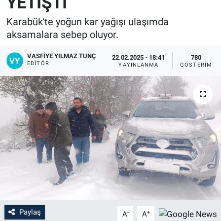
YETİŞTİ
Karabük'te yoğun kar yağışı ulaşımda
aksamalara sebep oluyor.
VASFIYE YILMAZ TUNÇ
22.02.2025 - 18:41
780
EDITÖR
YAYINLANMA
GÖSTERIM
Paylaş
-
+
A
A