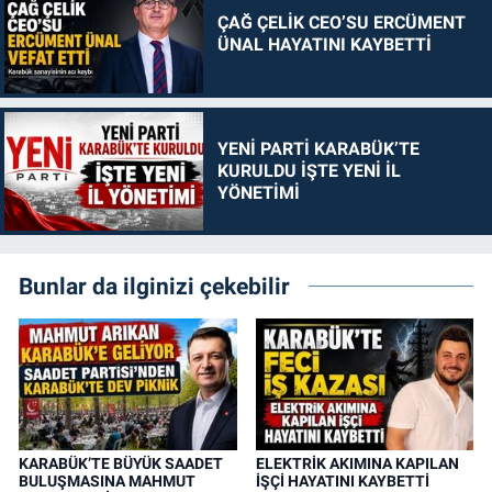
ÇAĞ ÇELİK CEO’SU ERCÜMENT
ÜNAL HAYATINI KAYBETTİ
YENİ PARTİ KARABÜK’TE
KURULDU İŞTE YENİ İL
YÖNETİMİ
Bunlar da ilginizi çekebilir
KARABÜK’TE BÜYÜK SAADET
ELEKTRİK AKIMINA KAPILAN
BULUŞMASINA MAHMUT
İŞÇİ HAYATINI KAYBETTİ