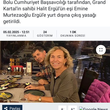
Bolu Cumhuriyet Başsavcılığı tarafından, Grand
Kartal'in sahibi Halit Ergül'ün eşi Emine
Murtezaoğlu Ergül'e yurt dışına çıkış yasağı
getirildi.
05.02.2025 - 12:51
24
1 DK
YAYINLANMA
GÖSTERIM
OKUNMA SÜRESI
Paylaş
-
+
A
A