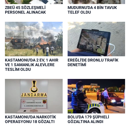
ZBEÜ 45 SÖZLEŞMELİ
MUDURNU'DA 4 BİN TAVUK
PERSONEL ALINACAK
TELEF OLDU
KASTAMONU'DA 2 EV, 1 AHIR
EREĞLİ'DE DRONLU TRAFİK
VE 1 SAMANLIK ALEVLERE
DENETİMİ
TESLİM OLDU
KASTAMONU'DA NARKOTİK
BOLU'DA 179 ŞÜPHELİ
OPERASYONU 18 GÖZALTI
GÖZALTINA ALINDI