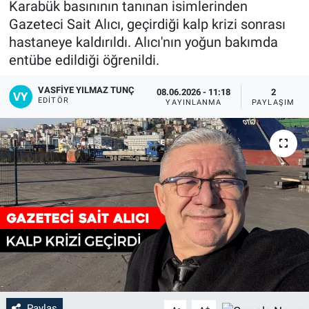
Karabük basınının tanınan isimlerinden
Gazeteci Sait Alıcı, geçirdiği kalp krizi sonrası
hastaneye kaldırıldı. Alıcı'nın yoğun bakımda
entübe edildiği öğrenildi.
VASFIYE YILMAZ TUNÇ
08.06.2026 - 11:18
2
EDITÖR
YAYINLANMA
PAYLAŞIM
Paylaş
-
+