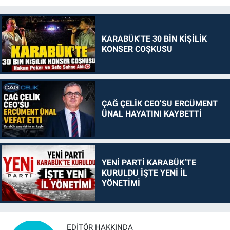
KARABÜK'TE 30 BİN KİŞİLİK
KONSER COŞKUSU
ÇAĞ ÇELİK CEO’SU ERCÜMENT
ÜNAL HAYATINI KAYBETTİ
YENİ PARTİ KARABÜK’TE
KURULDU İŞTE YENİ İL
YÖNETİMİ
EDITÖR HAKKINDA