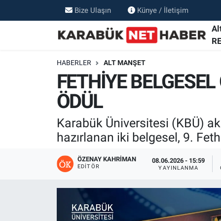
Bize Ulaşın
Künye / İletişim
Al
R
HABERLER
ALT MANŞET
FETHİYE BELGESEL 
ÖDÜL
Karabük Üniversitesi (KBÜ) aka
hazırlanan iki belgesel, 9. Feth
ÖZENAY KAHRIMAN
08.06.2026 - 15:59
EDITÖR
YAYINLANMA