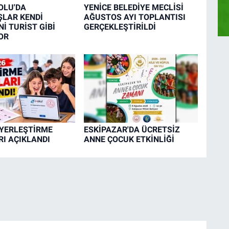
OLU'DA
YENİCE BELEDİYE MECLİSİ
LAR KENDİ
AĞUSTOS AYI TOPLANTISI
İ TURİST GİBİ
GERÇEKLEŞTİRİLDİ
OR
 YERLEŞTİRME
ESKİPAZAR'DA ÜCRETSİZ
I AÇIKLANDI
ANNE ÇOCUK ETKİNLİĞİ