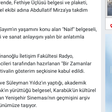
nde, Fethiye Üçlüsü belgesi ve plaketi,
l ekibi adına Abdullatif Mirza'ya takdim
yım'ın yaşamını konu alan "Naif" belgeseli,
i ve sanat anlayışını yalın bir anlatımla
nanoğlu İletişim Fakültesi Radyo,
leri tarafından hazırlanan "Bir Zamanlar
tivalin gösterim seçkisine kabul edildi.
e Süleyman Yıldız'ın yaptığı, akademik
k'ın yürüttüğü belgesel, Karabük'ün kültürel
an Yenişehir Sineması'nın geçmişini arşiv
 günümüze taşıyor.