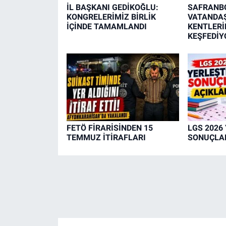
İL BAŞKANI GEDİKOĞLU:
SAFRANB
KONGRELERİMİZ BİRLİK
VATANDAŞ
İÇİNDE TAMAMLANDI
KENTLERİN
KEŞFEDİY
FETÖ FİRARİSİNDEN 15
LGS 2026
TEMMUZ İTİRAFLARI
SONUÇLAR