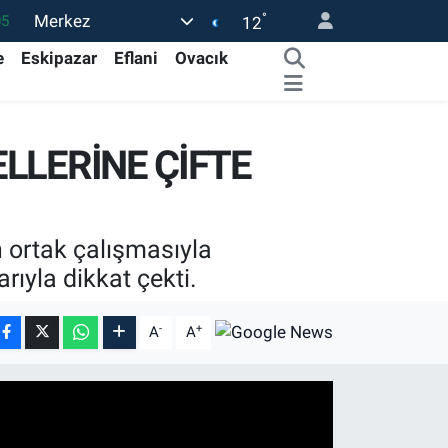
°
Merkez
05
12
18
e
Eskipazar
Eflani
Ovacık
22
54
LLERİNE ÇİFTE
1
32
n ortak çalışmasıyla
arıyla dikkat çekti.
-
+
A
A