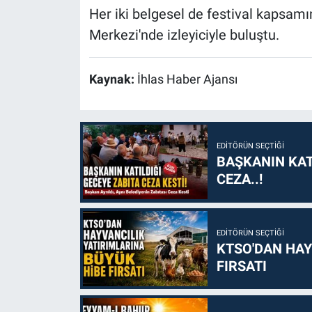
Her iki belgesel de festival kapsam
Merkezi'nde izleyiciyle buluştu.
Kaynak:
İhlas Haber Ajansı
EDITÖRÜN SEÇTIĞI
BAŞKANIN KAT
CEZA..!
EDITÖRÜN SEÇTIĞI
KTSO'DAN HAY
FIRSATI