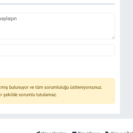
tmiş bulunuyor ve tüm sorumluluğu üstleniyorsunuz.
r şekilde sorumlu tutulamaz.