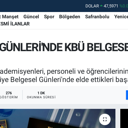
DOLAR
47,5971
%0.
EURO
55,1336
%0.
t Manşet
Güncel
Spor
Bölgeden
Safranbolu
Yenic
ESMİ İLANLAR
STERLİN
64,2534
%0.
GRAM ALTIN
6527.85
%0.
GÜNLERİ'NDE KBÜ BELGESE
BİST100
13.703
%1
BITCOIN
64.927,78
%1.
demisyenleri, personeli ve öğrencilerini
iye Belgesel Günleri'nde elde ettikleri baş
276
1 DK
GÖSTERIM
OKUNMA SÜRESI