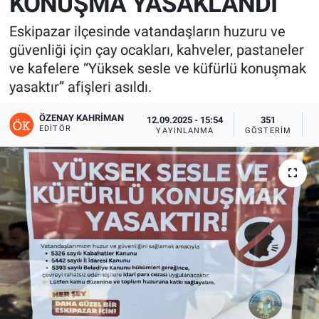
KONUŞMA YASAKLANDI
Eskipazar ilçesinde vatandaşların huzuru ve
güvenliği için çay ocakları, kahveler, pastaneler
ve kafelere “Yüksek sesle ve küfürlü konuşmak
yasaktır” afişleri asıldı.
ÖZENAY KAHRIMAN
12.09.2025 - 15:54
351
EDITÖR
YAYINLANMA
GÖSTERIM
O