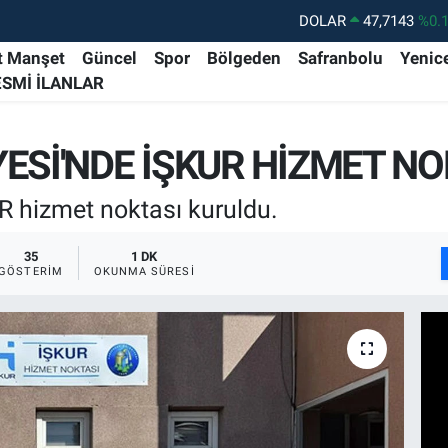
DOLAR
47,7143
%0.
EURO
55,0317
%-0.
t Manşet
Güncel
Spor
Bölgeden
Safranbolu
Yenic
ESMİ İLANLAR
STERLİN
64,2463
%0.
GRAM ALTIN
6574.81
%1.
YESİ'NDE İŞKUR HİZMET N
BİST100
13.799
%7
BITCOIN
64.360,53
%-0.
R hizmet noktası kuruldu.
35
1 DK
GÖSTERIM
OKUNMA SÜRESI