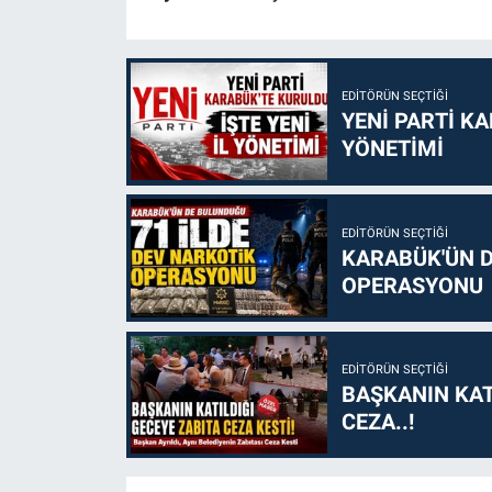
EDITÖRÜN SEÇTIĞI
YENİ PARTİ KA
YÖNETİMİ
EDITÖRÜN SEÇTIĞI
KARABÜK'ÜN D
OPERASYONU
EDITÖRÜN SEÇTIĞI
BAŞKANIN KAT
CEZA..!