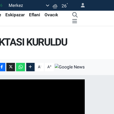
°
Merkez
16
26
02
e
Eskipazar
Eflani
Ovacık
07
44
OKTASI KURULDU
0
76
-
+
A
A