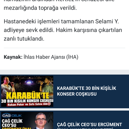
mezarlığında toprağa verildi.
Hastanedeki işlemleri tamamlanan Selami Y.
adliyeye sevk edildi. Hakim karşısına çıkartılan
zanlı tutuklandı.
Kaynak:
İhlas Haber Ajansı (İHA)
KARABÜK'TE 30 BİN KİŞİLİK
KONSER COŞKUSU
ÇAĞ ÇELİK CEO’SU ERCÜMENT