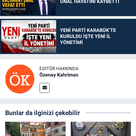
ÜNAL HAYATINI KAYBETTİ
YENİ PARTİ KARABÜK’TE
KURULDU İŞTE YENİ İL
YÖNETİMİ
EDITÖR HAKKINDA
Özenay Kahriman
Bunlar da ilginizi çekebilir