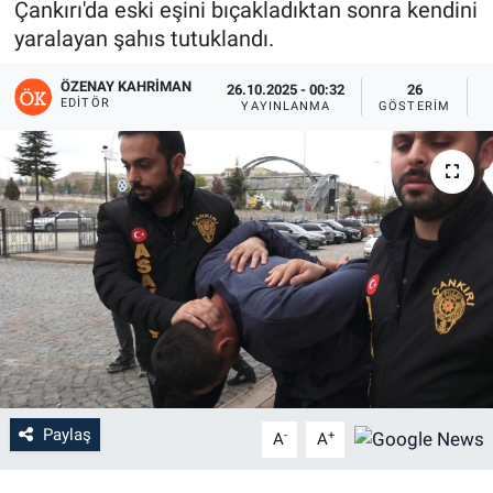
Çankırı'da eski eşini bıçakladıktan sonra kendini
yaralayan şahıs tutuklandı.
ÖZENAY KAHRIMAN
26.10.2025 - 00:32
26
EDITÖR
YAYINLANMA
GÖSTERIM
O
Paylaş
-
+
A
A