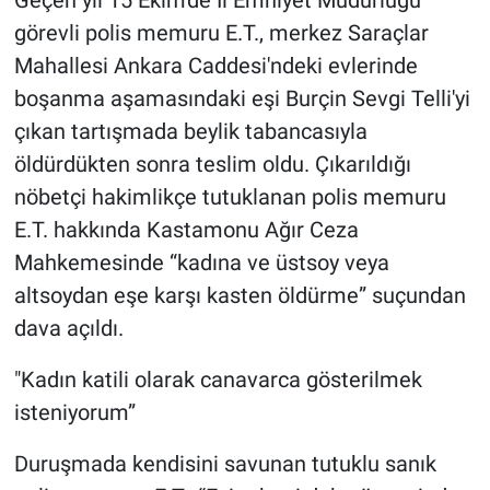
Geçen yıl 15 Ekim'de İl Emniyet Müdürlüğü
görevli polis memuru E.T., merkez Saraçlar
Mahallesi Ankara Caddesi'ndeki evlerinde
boşanma aşamasındaki eşi Burçin Sevgi Telli'yi
çıkan tartışmada beylik tabancasıyla
öldürdükten sonra teslim oldu. Çıkarıldığı
nöbetçi hakimlikçe tutuklanan polis memuru
E.T. hakkında Kastamonu Ağır Ceza
Mahkemesinde “kadına ve üstsoy veya
altsoydan eşe karşı kasten öldürme” suçundan
dava açıldı.
"Kadın katili olarak canavarca gösterilmek
isteniyorum”
Duruşmada kendisini savunan tutuklu sanık