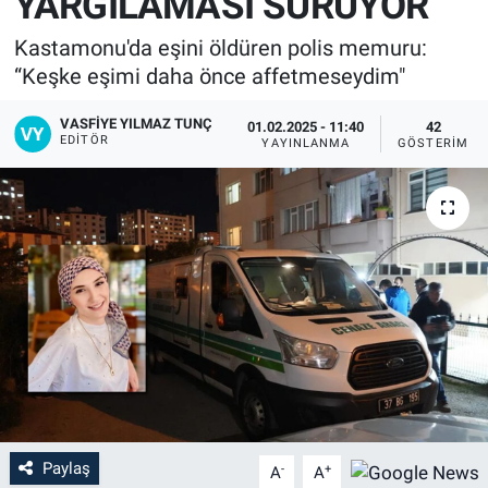
YARGILAMASI SÜRÜYOR
Kastamonu'da eşini öldüren polis memuru:
“Keşke eşimi daha önce affetmeseydim"
VASFIYE YILMAZ TUNÇ
01.02.2025 - 11:40
42
EDITÖR
YAYINLANMA
GÖSTERIM
Paylaş
-
+
A
A