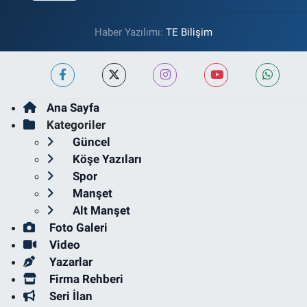
Haber Yazılımı:
TE Bilişim
Ana Sayfa
Kategoriler
Güncel
Köşe Yazıları
Spor
Manşet
Alt Manşet
Foto Galeri
Video
Yazarlar
Firma Rehberi
Seri İlan