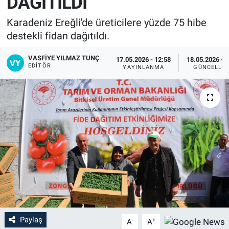
DAĞITILDI
Karadeniz Ereğli'de üreticilere yüzde 75 hibe
destekli fidan dağıtıldı.
VASFIYE YILMAZ TUNÇ
17.05.2026 - 12:58
18.05.2026 - 
EDITÖR
YAYINLANMA
GÜNCELLE
Paylaş
-
+
A
A