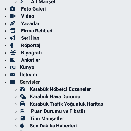
Alt Manşet
Foto Galeri
Video
Yazarlar
Firma Rehberi
Seri İlan
Röportaj
Biyografi
Anketler
Künye
İletişim
Servisler
Karabük Nöbetçi Eczaneler
Karabük Hava Durumu
Karabük Trafik Yoğunluk Haritası
Puan Durumu ve Fikstür
Tüm Manşetler
Son Dakika Haberleri