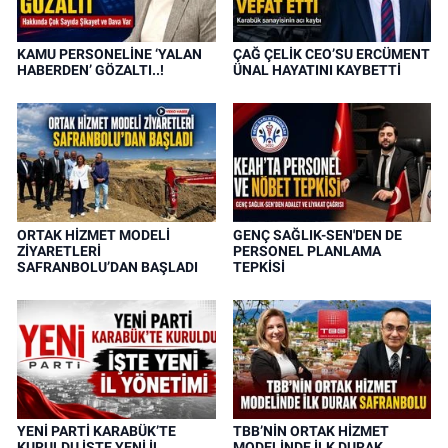
KAMU PERSONELİNE ‘YALAN
ÇAĞ ÇELİK CEO’SU ERCÜMENT
HABERDEN’ GÖZALTI..!
ÜNAL HAYATINI KAYBETTİ
ORTAK HİZMET MODELİ
GENÇ SAĞLIK-SEN'DEN DE
ZİYARETLERİ
PERSONEL PLANLAMA
SAFRANBOLU’DAN BAŞLADI
TEPKİSİ
YENİ PARTİ KARABÜK’TE
TBB’NİN ORTAK HİZMET
KURULDU İŞTE YENİ İL
MODELİNDE İLK DURAK