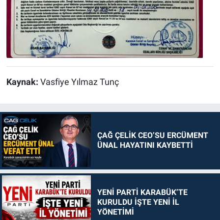
Kaynak:
Vasfiye Yılmaz Tunç
ÇAĞ ÇELİK CEO’SU ERCÜMENT
ÜNAL HAYATINI KAYBETTİ
YENİ PARTİ KARABÜK’TE
KURULDU İŞTE YENİ İL
YÖNETİMİ