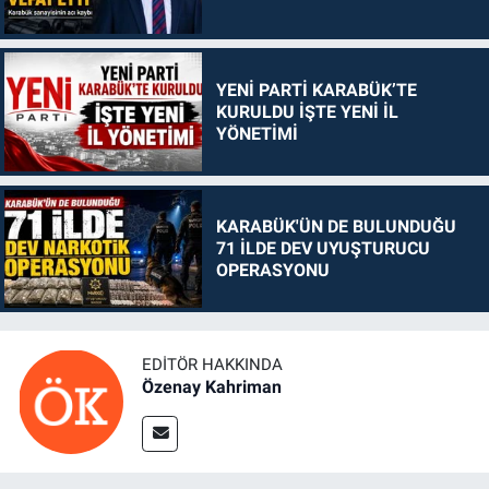
YENİ PARTİ KARABÜK’TE
KURULDU İŞTE YENİ İL
YÖNETİMİ
KARABÜK'ÜN DE BULUNDUĞU
71 İLDE DEV UYUŞTURUCU
OPERASYONU
EDITÖR HAKKINDA
Özenay Kahriman