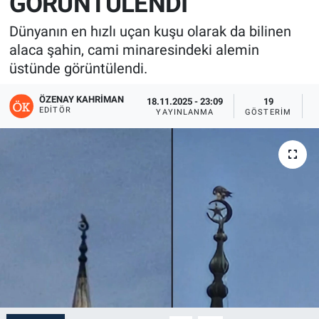
GÖRÜNTÜLENDİ
Dünyanın en hızlı uçan kuşu olarak da bilinen
alaca şahin, cami minaresindeki alemin
üstünde görüntülendi.
ÖZENAY KAHRIMAN
18.11.2025 - 23:09
19
EDITÖR
YAYINLANMA
GÖSTERIM
O