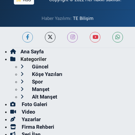
Haber Yazılımı:
TE Bilişim
Ana Sayfa
Kategoriler
Güncel
Köşe Yazıları
Spor
Manşet
Alt Manşet
Foto Galeri
Video
Yazarlar
Firma Rehberi
Seri İlan