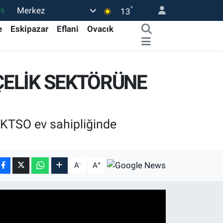
°
Merkez
16
13
02
e
Eskipazar
Eflani
Ovacık
07
45
ÇELİK SEKTÖRÜNE
0
63
 KTSO ev sahipliğinde
-
+
A
A