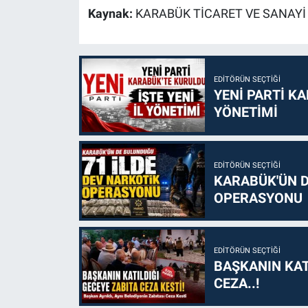
Kaynak:
KARABÜK TİCARET VE SANAYİ
EDITÖRÜN SEÇTIĞI
YENİ PARTİ KA
YÖNETİMİ
EDITÖRÜN SEÇTIĞI
KARABÜK'ÜN D
OPERASYONU
EDITÖRÜN SEÇTIĞI
BAŞKANIN KAT
CEZA..!