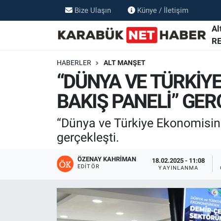
Bize Ulaşın
Künye / İletişim
Al
R
HABERLER
ALT MANŞET
“DÜNYA VE TÜRKİY
BAKIŞ PANELİ” GER
“Dünya ve Türkiye Ekonomisin
gerçekleşti.
ÖZENAY KAHRIMAN
18.02.2025 - 11:08
EDITÖR
YAYINLANMA