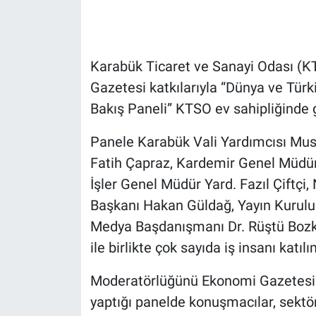
Karabük Ticaret ve Sanayi Odası (K
Gazetesi katkılarıyla “Dünya ve Tü
Bakış Paneli” KTSO ev sahipliğinde 
Panele Karabük Vali Yardımcısı Mu
Fatih Çapraz, Kardemir Genel Müdür
İşler Genel Müdür Yard. Fazıl Çiftç
Başkanı Hakan Güldağ, Yayın Kurulu 
Medya Başdanışmanı Dr. Rüştü Bozku
ile birlikte çok sayıda iş insanı katıl
Moderatörlüğünü Ekonomi Gazetesi 
yaptığı panelde konuşmacılar, sektörü