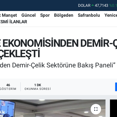
DOLAR
47,7143
%0.
EURO
55,0317
%-0.
t Manşet
Güncel
Spor
Bölgeden
Safranbolu
Yenic
ESMİ İLANLAR
STERLİN
64,2463
%0.
GRAM ALTIN
6510.40
%0.
E EKONOMİSİNDEN DEMİR-
BİST100
13.799
%7
ÇEKLEŞTİ
BITCOIN
64.225,61
%-0.
den Demir-Çelik Sektörüne Bakış Paneli”
46
1 DK
GÖSTERIM
OKUNMA SÜRESI