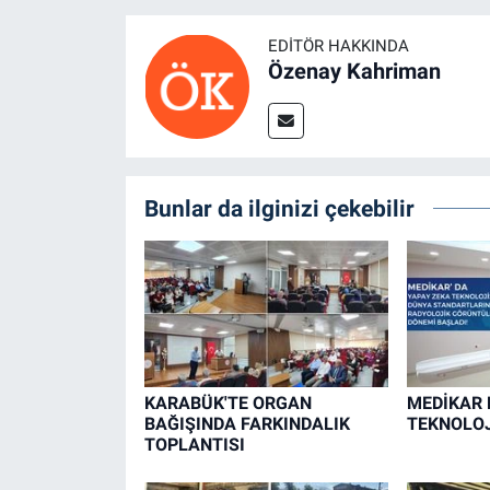
EDITÖR HAKKINDA
Özenay Kahriman
Bunlar da ilginizi çekebilir
KARABÜK'TE ORGAN
MEDİKAR 
BAĞIŞINDA FARKINDALIK
TEKNOLOJ
TOPLANTISI