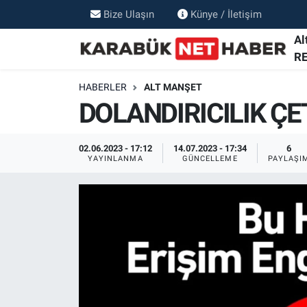
Bize Ulaşın
Künye / İletişim
Al
R
HABERLER
ALT MANŞET
DOLANDIRICILIK ÇET
02.06.2023 - 17:12
14.07.2023 - 17:34
6
YAYINLANMA
GÜNCELLEME
PAYLAŞI