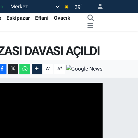
°
Merkez
06
29
02
e
Eskipazar
Eflani
Ovacık
.2
12
ZASI DAVASI AÇILDI
0
16
-
+
A
A