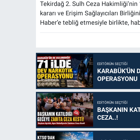
Tekirdağ 2. Sulh Ceza Hakimliği’nin 
kararı ve Erişim Sağlayıcıları Birli
Haber’e tebliğ etmesiyle birlikte, hab
EDITÖRÜN SEÇTIĞI
KARABÜK'ÜN D
OPERASYONU
EDITÖRÜN SEÇTIĞI
BAŞKANIN KAT
CEZA..!