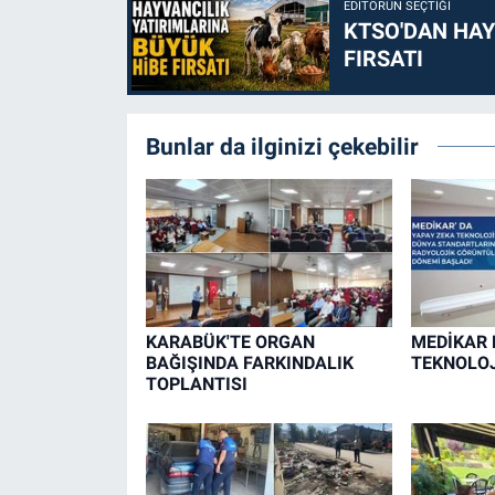
EDITÖRÜN SEÇTIĞI
KTSO'DAN HAY
FIRSATI
Bunlar da ilginizi çekebilir
KARABÜK'TE ORGAN
MEDİKAR 
BAĞIŞINDA FARKINDALIK
TEKNOLOJ
TOPLANTISI