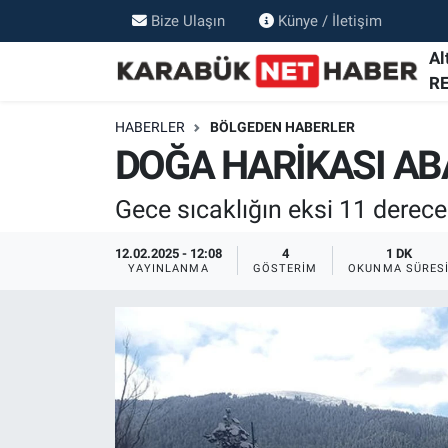
Bize Ulaşın
Künye / İletişim
Al
R
HABERLER
BÖLGEDEN HABERLER
DOĞA HARİKASI AB
Gece sıcaklığın eksi 11 derece
12.02.2025 - 12:08
4
1 DK
YAYINLANMA
GÖSTERIM
OKUNMA SÜRES