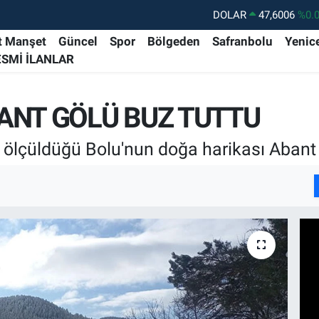
DOLAR
47,6006
%0.
EURO
55,0250
%0.
t Manşet
Güncel
Spor
Bölgeden
Safranbolu
Yenic
ESMİ İLANLAR
STERLİN
64,2398
%0
GRAM ALTIN
6513.94
%0.
ANT GÖLÜ BUZ TUTTU
BİST100
13.799
%7
BITCOIN
64.643,95
%0.
 ölçüldüğü Bolu'nun doğa harikası Abant 
I