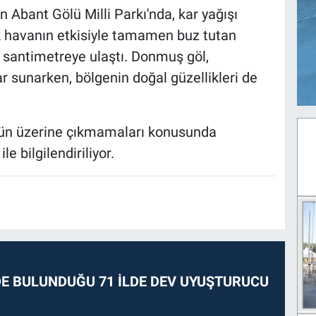
n Abant Gölü Milli Parkı'nda, kar yağışı
uk havanın etkisiyle tamamen buz tutan
20 santimetreye ulaştı. Donmuş göl,
ar sunarken, bölgenin doğal güzellikleri de
lün üzerine çıkmamaları konusunda
le bilgilendiriliyor.
E BULUNDUĞU 71 İLDE DEV UYUŞTURUCU