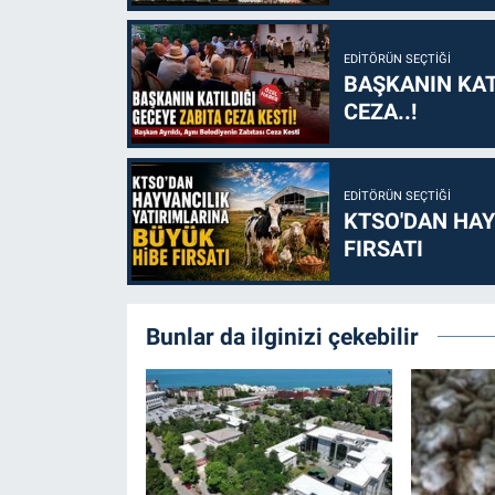
EDITÖRÜN SEÇTIĞI
BAŞKANIN KAT
CEZA..!
EDITÖRÜN SEÇTIĞI
KTSO'DAN HAY
FIRSATI
Bunlar da ilginizi çekebilir