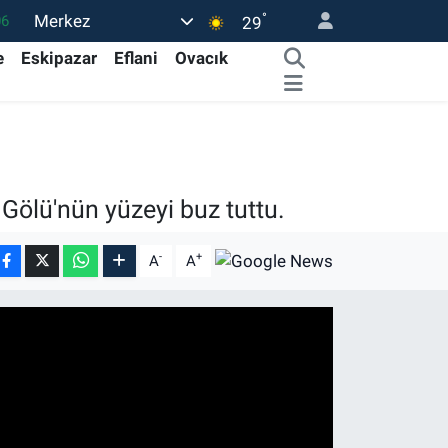
°
Merkez
06
29
02
e
Eskipazar
Eflani
Ovacık
.2
32
0
16
Gölü'nün yüzeyi buz tuttu.
-
+
A
A