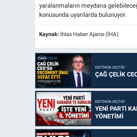
yaralanmaların meydana gelebileceği
konusunda uyarılarda bulunuyor.
Kaynak:
İhlas Haber Ajansı (İHA)
EDITÖRÜN SEÇTIĞI
ÇAĞ ÇELİK CE
EDITÖRÜN SEÇTIĞI
YENİ PARTİ KA
YÖNETİMİ