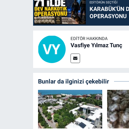
EDITÖRÜN SEÇTIĞI
KARABÜK'ÜN D
OPERASYONU
EDITÖR HAKKINDA
Vasfiye Yılmaz Tunç
Bunlar da ilginizi çekebilir