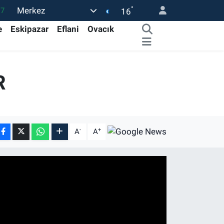
°
Merkez
17
16
27
e
Eskipazar
Eflani
Ovacık
35
59
R
19
.2
-
+
A
A