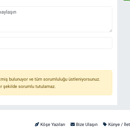
tmiş bulunuyor ve tüm sorumluluğu üstleniyorsunuz.
r şekilde sorumlu tutulamaz.
Köşe Yazıları
Bize Ulaşın
Künye / İle