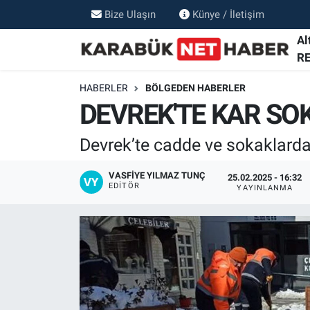
Bize Ulaşın
Künye / İletişim
Al
R
HABERLER
BÖLGEDEN HABERLER
DEVREK'TE KAR SO
Devrek’te cadde ve sokaklarda 
VASFIYE YILMAZ TUNÇ
25.02.2025 - 16:32
EDITÖR
YAYINLANMA