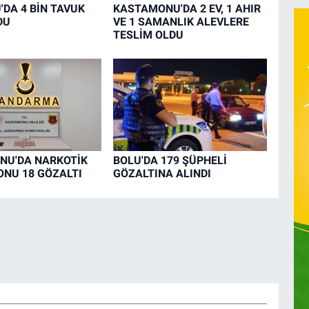
DA 4 BİN TAVUK
KASTAMONU'DA 2 EV, 1 AHIR
DU
VE 1 SAMANLIK ALEVLERE
TESLİM OLDU
NU'DA NARKOTİK
BOLU'DA 179 ŞÜPHELİ
NU 18 GÖZALTI
GÖZALTINA ALINDI