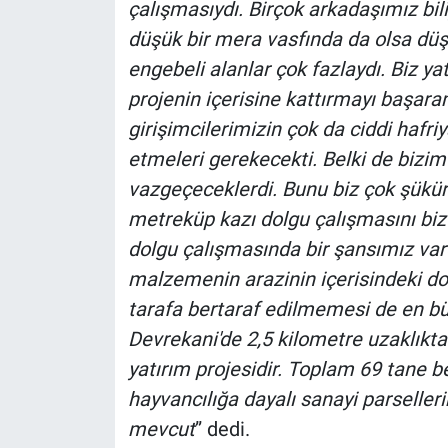
çalışmasıydı. Birçok arkadaşımız bil
düşük bir mera vasfında da olsa düşük
engebeli alanlar çok fazlaydı. Biz ya
projenin içerisine kattırmayı başar
girişimcilerimizin çok da ciddi hafri
etmeleri gerekecekti. Belki de bizim
vazgeçeceklerdi. Bunu biz çok şükür
metreküp kazı dolgu çalışmasını biz 
dolgu çalışmasında bir şansımız vard
malzemenin arazinin içerisindeki dolg
tarafa bertaraf edilmemesi de en bü
Devrekani'de 2,5 kilometre uzaklıkt
yatırım projesidir. Toplam 69 tane be
hayvancılığa dayalı sanayi parseller
mevcut
” dedi.