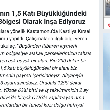
ının 1,5 Katı Büyüklüğündeki
Bölgesi Olarak İnşa Ediyoruz
cılara yönelik Kastamonu'da Kastilya Kırsal
u yapıldı. Çalışmalarla ilgili bilgi veren
ıkulaç, “
Bugünden itibaren kıymetli
m bölgesiyle alakalı parsellerimizin tahsis
en çok büyük bir alan. Bin 290 dekar bir
1,5 katı büyüklüğündeki bir alanı biz
menin gayreti içerisindeyiz. Altyapıyla
 63 aşamasındayız. Oradaki 1290 dekar
. Yüzde 62'si bitti ve iş takvimimizin 2 ay
rkiye'de birçok OTB'de yapılmayan ama
aflardan bir tanesi kazı dolgu hafriyat