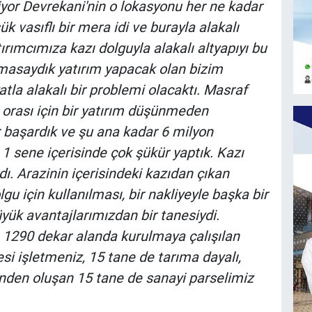
iyor Devrekani'nin o lokasyonu her ne kadar
 vasıflı bir mera idi ve burayla alakalı
tırımcımıza kazı dolguyla alakalı altyapıyı bu
amasaydık yatırım yapacak olan bizim
yatla alakalı bir problemi olacaktı. Masraf
 orası için bir yatırım düşünmeden
 başardık ve şu ana kadar 6 milyon
1 sene içerisinde çok şükür yaptık. Kazı
ı. Arazinin içerisindeki kazıdan çıkan
u için kullanılması, bir nakliyeyle başka bir
yük avantajlarımızdan bir tanesiydi.
a 1290 dekar alanda kurulmaya çalışılan
si işletmeniz, 15 tane de tarıma dayalı,
inden oluşan 15 tane de sanayi parselimiz