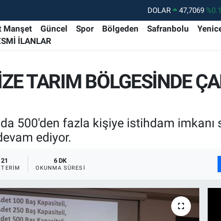
DOLAR
47,7069
%0.
EURO
55,0265
%0.
t Manşet
Güncel
Spor
Bölgeden
Safranbolu
Yenic
ESMİ İLANLAR
STERLİN
64,1897
%0.
GRAM ALTIN
6574.81
%1.
İZE TARIM BÖLGESİNDE Ç
BİST100
13.887
%6
BITCOIN
64.360,53
%-0.
 500'den fazla kişiye istihdam imkanı 
devam ediyor.
21
6 DK
STERIM
OKUNMA SÜRESI