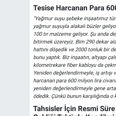
Tesise Harcanan Para 600
"Yağmur suyu şebeke inşaatımız tüm 
yağmur suyuyla alakalı büzler geliyor
100 tır malzeme geliyor. Şu anda de
bitirmek üzereyiz. Bim 290 dekar ala
hattını döşedik ve 2000 tonluk bir 
bunu yaptık. Biz inşaatın, altyapı ç
kilometrekare fiber kabloyu da çek
Yeniden değerlendirmeyle, iş artışı 
harcanan para 600 milyon lira civarı
yeniden değerlendirmeyle gene artac
ödedik. Çünkü bunun karşılığında o k
Tahsisler İçin Resmi Süre