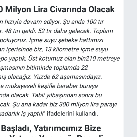
 Milyon Lira Civarında Olacak
hızıyla devam ediyor. Şu anda 100 tır
. 48 tırı geldi. 52 tır daha gelecek. Toplam
poluyoruz. İçme suyu şebeke hattımızı
n içerisinde biz, 13 kilometre içme suyu
depo yaptık. Üst kotumuz olan bin210 metreye
alışmasının bitiminde toplamda 22
miş olacağız. Yüzde 62 aşamasındayız.
ve mukayeseli keşifle beraber buraya
nda olacak. Tabii yılbaşından sonra bu
ak. Şu ana kadar biz 300 milyon lira parayı
adarlık iş yaptık
” ifadelerini kullandı.
 Başladı, Yatırımcımız Bize