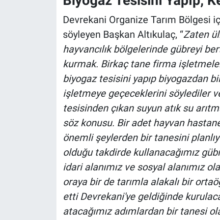
Biyogaz Tesisini Yapıp, K
Devrekani Organize Tarım Bölgesi içe
söyleyen Başkan Altıkulaç, “
Zaten ül
hayvancılık bölgelerinde gübreyi ber
kurmak. Birkaç tane firma işletmele
biyogaz tesisini yapıp biyogazdan bil
işletmeye geçeceklerini söylediler v
tesisinden çıkan suyun atık su arıtma
söz konusu. Bir adet hayvan hastanes
önemli şeylerden bir tanesini planlıy
olduğu takdirde kullanacağımız gübr
idari alanımız ve sosyal alanımız ola
oraya bir de tarımla alakalı bir ort
etti Devrekani'ye geldiğinde kurulac
atacağımız adımlardan bir tanesi ol