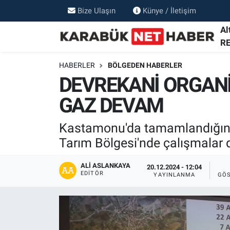
Bize Ulaşın
Künye / İletişim
Al
R
HABERLER
BÖLGEDEN HABERLER
DEVREKANİ ORGAN
GAZ DEVAM
Kastamonu'da tamamlandığında
Tarım Bölgesi'nde çalışmalar 
ALI ASLANKAYA
20.12.2024 - 12:04
EDITÖR
YAYINLANMA
GÖ