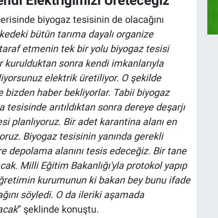
endi Elektriğimizi Üreteceğiz
risinde biyogaz tesisinin de olacağını
kedeki bütün tarıma dayalı organize
taraf etmenin tek bir yolu biyogaz tesisi
r kurulduktan sonra kendi imkanlarıyla
iyorsunuz elektrik üretiliyor. O şekilde
e bizden haber bekliyorlar. Tabii biyogaz
 tesisinde arıtıldıktan sonra dereye deşarjı
i planlıyoruz. Bir adet karantina alanı en
oruz. Biyogaz tesisinin yanında gerekli
e depolama alanını tesis edeceğiz. Bir tane
cak. Milli Eğitim Bakanlığı'yla protokol yapıp
aöğretimin kurumunun ki bakan bey bunu ifade
ağını söyledi. O da ileriki aşamada
acak
” şeklinde konuştu.