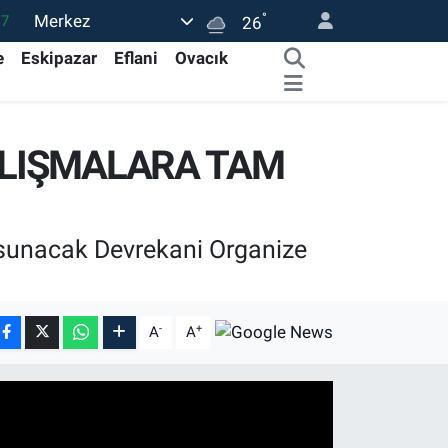
°
Merkez
17
26
01
e
Eskipazar
Eflani
Ovacık
02
44
ALIŞMALARA TAM
4
76
sunacak Devrekani Organize
-
+
A
A