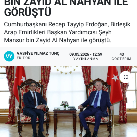
BİN ZAYİD AL NAHYAN İLE
GÖRÜŞTÜ
Cumhurbaşkanı Recep Tayyip Erdoğan, Birleşik
Arap Emirlikleri Başkan Yardımcısı Şeyh
Mansur bin Zayid Al Nahyan ile görüştü.
VASFIYE YILMAZ TUNÇ
09.05.2026 - 12:59
43
EDITÖR
YAYINLANMA
GÖSTERIM