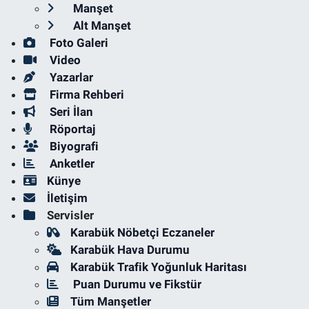
Manşet
Alt Manşet
Foto Galeri
Video
Yazarlar
Firma Rehberi
Seri İlan
Röportaj
Biyografi
Anketler
Künye
İletişim
Servisler
Karabük Nöbetçi Eczaneler
Karabük Hava Durumu
Karabük Trafik Yoğunluk Haritası
Puan Durumu ve Fikstür
Tüm Manşetler