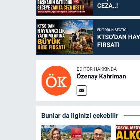
CEZA..!
EDITÖRÜN SEÇTIĞI
KTSO'DAN HAY
FIRSATI
EDITÖR HAKKINDA
Özenay Kahriman
Bunlar da ilginizi çekebilir