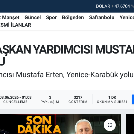
DOLAR
47,6704
%
EURO
55,0406
%-0.
t Manşet
Güncel
Spor
Bölgeden
Safranbolu
Yenic
ESMİ İLANLAR
STERLİN
64,2143
%
GRAM ALTIN
6500.87
%0.
AŞKAN YARDIMCISI MUSTA
BİST100
13.799
%7
U
BITCOIN
64.643,95
%0.
cısı Mustafa Erten, Yenice-Karabük yol
08.06.2026 - 01:08
3
3217
1 DK
GÜNCELLEME
PAYLAŞIM
GÖSTERIM
OKUNMA SÜRESI