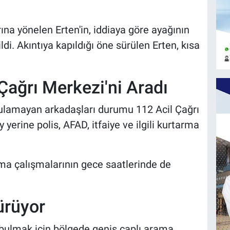
na yönelen Erten'in, iddiaya göre ayağının
i. Akıntıya kapıldığı öne sürülen Erten, kısa
Çağrı Merkezi'ni Aradı
bulamayan arkadaşları durumu 112 Acil Çağrı
y yerine polis, AFAD, itfaiye ve ilgili kurtarma
ma çalışmalarının gece saatlerinde de
ürüyor
i bulmak için bölgede geniş çaplı arama