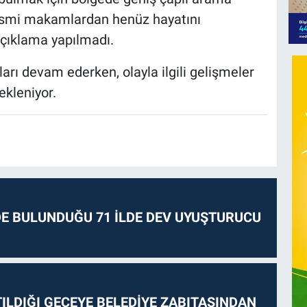
 resmi makamlardan henüz hayatını
 açıklama yapılmadı.
rı devam ederken, olayla ilgili gelişmeler
ekleniyor.
E BULUNDUĞU 71 İLDE DEV UYUŞTURUCU
ILDIĞI GECEYE BELEDİYE ZABITASINDAN