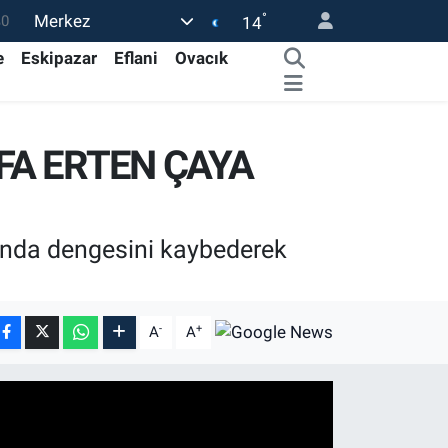
°
Merkez
0
14
08
e
Eskipazar
Eflani
Ovacık
0
12
FA ERTEN ÇAYA
0
16
unda dengesini kaybederek
-
+
A
A