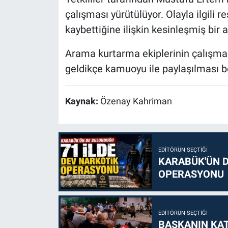
çalışması yürütülüyor. Olayla ilgili
kaybettiğine ilişkin kesinleşmiş bir
Arama kurtarma ekiplerinin çalışmala
geldikçe kamuoyu ile paylaşılması b
Kaynak:
Özenay Kahriman
EDITÖRÜN SEÇTIĞI
KARABÜK'ÜN D
OPERASYONU
EDITÖRÜN SEÇTIĞI
BAŞKANIN KAT