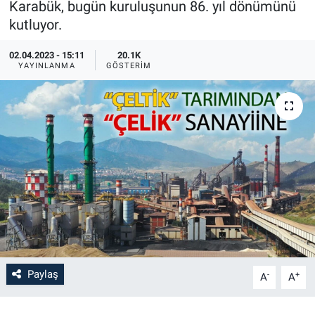
Karabük, bugün kuruluşunun 86. yıl dönümünü
kutluyor.
02.04.2023 - 15:11
20.1K
YAYINLANMA
GÖSTERIM
Paylaş
-
+
A
A