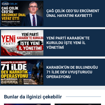
ÇAĞ ÇELİK CEO’SU ERCÜMENT
ÜNAL HAYATINI KAYBETTİ
YENİ PARTİ KARABÜK’TE
KURULDU İŞTE YENİ İL
YÖNETİMİ
KARABÜK'ÜN DE BULUNDUĞU
71 İLDE DEV UYUŞTURUCU
OPERASYONU
Bunlar da ilginizi çekebilir