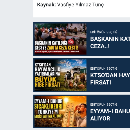
Kaynak:
Vasfiye Yılmaz Tunç
EDITÖRÜN SEÇTIĞI
BAŞKANIN KAT
CEZA..!
EDITÖRÜN SEÇTIĞI
KTSO'DAN HAY
FIRSATI
EDITÖRÜN SEÇTIĞI
EYYAM-I BAHUR
ALIYOR