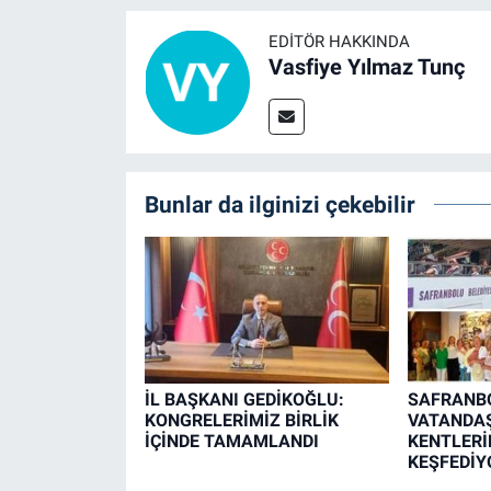
EDITÖR HAKKINDA
Vasfiye Yılmaz Tunç
Bunlar da ilginizi çekebilir
İL BAŞKANI GEDİKOĞLU:
SAFRANB
KONGRELERİMİZ BİRLİK
VATANDAŞ
İÇİNDE TAMAMLANDI
KENTLERİN
KEŞFEDİY