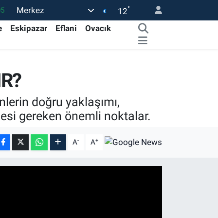
°
Merkez
05
12
18
e
Eskipazar
Eflani
Ovacık
22
54
IR?
1
32
ynlerin doğru yaklaşımı,
mesi gereken önemli noktalar.
-
+
A
A