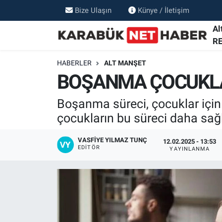
Bize Ulaşın
Künye / İletişim
Al
R
HABERLER
ALT MANŞET
BOŞANMA ÇOCUKLA
Boşanma süreci, çocuklar için c
çocukların bu süreci daha sağlı
VASFIYE YILMAZ TUNÇ
12.02.2025 - 13:53
EDITÖR
YAYINLANMA