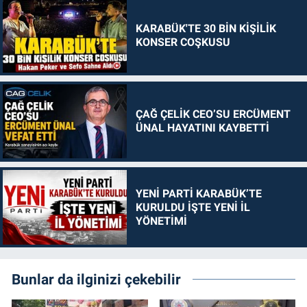
KARABÜK'TE 30 BİN KİŞİLİK
KONSER COŞKUSU
ÇAĞ ÇELİK CEO’SU ERCÜMENT
ÜNAL HAYATINI KAYBETTİ
YENİ PARTİ KARABÜK’TE
KURULDU İŞTE YENİ İL
YÖNETİMİ
Bunlar da ilginizi çekebilir