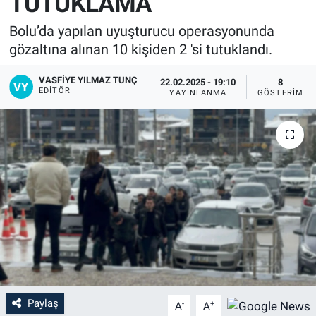
TUTUKLAMA
Bolu’da yapılan uyuşturucu operasyonunda
gözaltına alınan 10 kişiden 2 'si tutuklandı.
VASFIYE YILMAZ TUNÇ
22.02.2025 - 19:10
8
EDITÖR
YAYINLANMA
GÖSTERIM
Paylaş
-
+
A
A