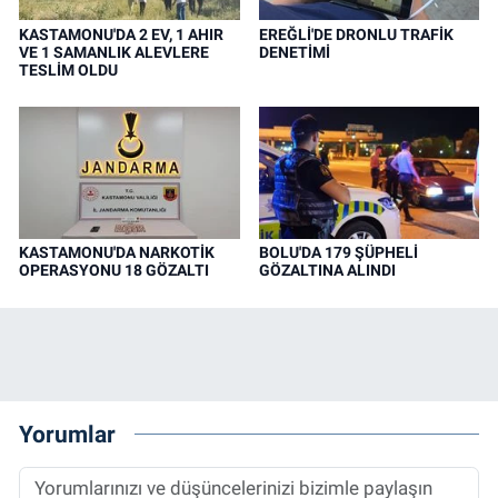
KASTAMONU'DA 2 EV, 1 AHIR
EREĞLİ'DE DRONLU TRAFİK
VE 1 SAMANLIK ALEVLERE
DENETİMİ
TESLİM OLDU
KASTAMONU'DA NARKOTİK
BOLU'DA 179 ŞÜPHELİ
OPERASYONU 18 GÖZALTI
GÖZALTINA ALINDI
Yorumlar