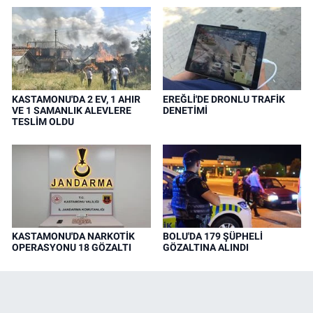
KASTAMONU'DA 2 EV, 1 AHIR
EREĞLİ'DE DRONLU TRAFİK
VE 1 SAMANLIK ALEVLERE
DENETİMİ
TESLİM OLDU
KASTAMONU'DA NARKOTİK
BOLU'DA 179 ŞÜPHELİ
OPERASYONU 18 GÖZALTI
GÖZALTINA ALINDI