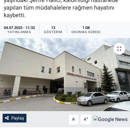
yaşındaki Şerife Halıcı, kaldırıldığı hastanede
yapılan tüm müdahalelere rağmen hayatını
kaybetti.
04.07.2025 - 11:32
13
1 DK
YAYINLANMA
GÖSTERIM
OKUNMA SÜRESI
Paylaş
-
+
A
A