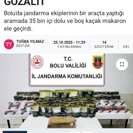
GÖZALTI
Bolu'da jandarma ekiplerinin bir araçta yaptığı
aramada 35 bin içi dolu ve boş kaçak makaron
ele geçirdi.
TUĞBA YILMAZ
25.10.2025 - 11:29
14
EDITÖR
YAYINLANMA
GÖSTERIM
OKUN