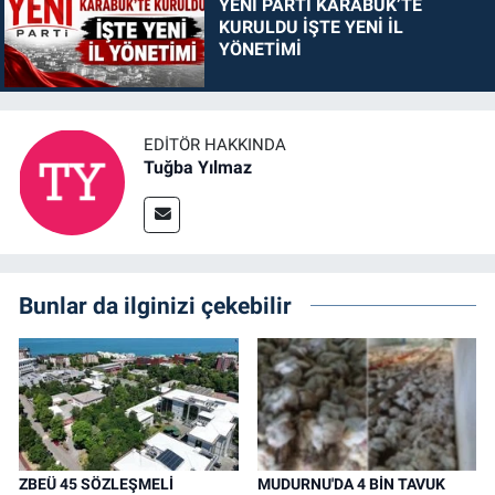
YENİ PARTİ KARABÜK’TE
KURULDU İŞTE YENİ İL
YÖNETİMİ
EDITÖR HAKKINDA
Tuğba Yılmaz
Bunlar da ilginizi çekebilir
ZBEÜ 45 SÖZLEŞMELİ
MUDURNU'DA 4 BİN TAVUK