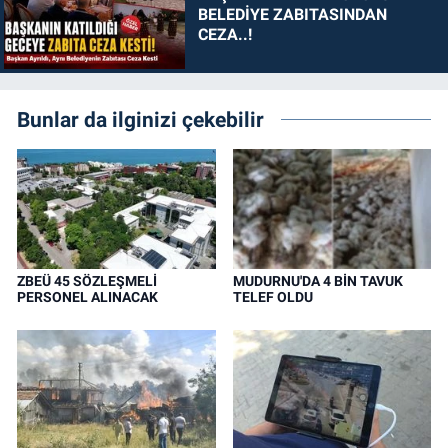
BELEDİYE ZABITASINDAN
CEZA..!
Bunlar da ilginizi çekebilir
ZBEÜ 45 SÖZLEŞMELİ
MUDURNU'DA 4 BİN TAVUK
PERSONEL ALINACAK
TELEF OLDU