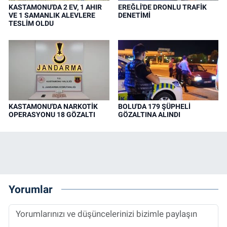
KASTAMONU'DA 2 EV, 1 AHIR
EREĞLİ'DE DRONLU TRAFİK
VE 1 SAMANLIK ALEVLERE
DENETİMİ
TESLİM OLDU
KASTAMONU'DA NARKOTİK
BOLU'DA 179 ŞÜPHELİ
OPERASYONU 18 GÖZALTI
GÖZALTINA ALINDI
Yorumlar